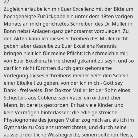
27
Zugleich erlaube ich mir
Euer
Excellenz mit der Bitte um
hochgeneigte Zurückgabe ein unter dem 18ten
vorigen
Monats
an mich gerichtetes Schreiben des Dr.
Müller
in
Bonn
nebst
Anlagen
ganz gehorsamst vorzulegen. Zu
den Akten kann ich dieses Schreiben des
Müller
nicht
geben; aber dasselbe zu
Euer
Excellenz Kenntnis
bringen hielt ich für meine Pflicht; ich schmeichle mir,
von
Euer
Excellenz hinreichend gekannt zu seyn, und so
darf ich nicht fürchten durch ganz gehorsame
Vorlegung dieses Schreibens meiner Seits den Schein
einer Eitelkeit zu geben, von der ich mich - Gott sey
Dank - frei weiss. Der Doktor
Müller
ist der Sohn eines
Schusters aus
Coblenz
; sein
Vater
, ein ordentlicher
Mann, ist bereits gestorben. Er hat viele Kinder und
kein Vermögen hinterlassen; die edle geistreiche
Physiognomie
des jungen
Müller
zog mich an, als ich im
Gymnasio
zu
Coblenz
unterrichtete, und durch seine
ausserordentliche Wissbegierde, seinen seltenen Fleiss,