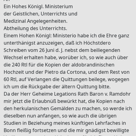
Ein Hohes
Königl. Ministerium
der Geistlichen, Unterrichts und
Medizinal Angelegenheiten.
Abtheilung des Unterrichts.
Einem Hohen
Königl: Ministerio
habe ich die Ehre ganz
unterthänigst anzuzeigen, daß ich Höchstdero
Schreiben vom 26
Juni
d. J. nebst dem beiliegenden
Wechsel erhalten habe, worüber ich, so wie auch
über
die 240 Rtl für die Kopien der aldobrandinischen
Hochzeit und der
Pietro da Cortona
, und dem Rest von
60 Rtl, auf Verlangen die Quittungen beilege, wogegen
ich um die Rückgabe der ältern Quittung bitte.
Da der Herr Geheime Legations Rath Baron
v. Ramdohr
mir jetzt die Erlaubnüß bewürkt hat, die Kopien nach
den
herkulan
ischen Gemälden zu machen, so werde ich
dieselben nun anfangen, so wie auch die übrigen
Studien in Beziehung meines künftigen Lehrfaches in
Bonn
fleißig fortsetzen und die mir gnädigst bewilligte