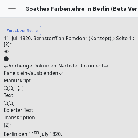
Goethes Farbenlehre in Berlin (Beta Ver
Zurück zur Suche
11. Juli 1820. Bernstorff an Ramdohr (Konzept)
Seite 1 :
[2]r
Vorherige Dokument
Nächste Dokument
Panels ein-/ausblenden
Manuskript
Text
Edierter Text
Transkription
[2]r
tn
Berlin
den 11
July 1820.