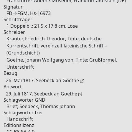
Frankfurter Goethe-Museum, Frankfurt am Main (DE)
Signatur
FDH-FGM, Hs-16973
Schriftträger
1 Doppelbl.; 21,5 x 17,8 cm. Lose
Schreiber
Kräuter, Friedrich Theodor; Tinte; deutsche
Kurrentschrift, vereinzelt lateinische Schrift –
(Grundschicht)
Goethe, Johann Wolfgang von; Tinte; Grußformel,
Unterschrift
Bezug
26. Mai 1817. Seebeck an Goethe
Antwort
29. Juli 1817. Seebeck an Goethe
Schlagwörter GND
Brief; Seebeck, Thomas Johann
Schlagwörter frei
Handschrift
Editionslizenz
CC-BY-SA-4.0