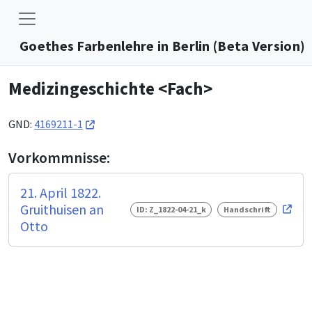
Goethes Farbenlehre in Berlin (Beta Version)
Medizingeschichte <Fach>
GND:
4169211-1
Vorkommnisse:
21. April 1822.
Gruithuisen an
ID: Z_1822-04-21_k
Handschrift
Otto