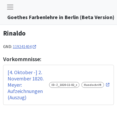
Goethes Farbenlehre in Berlin (Beta Version)
Rinaldo
GND:
119241404
Vorkommnisse:
[4. Oktober -] 2.
November 1820.
Meyer:
ID: Z_1820-11-02_z
Handschrift
Aufzeichnungen
(Auszug)