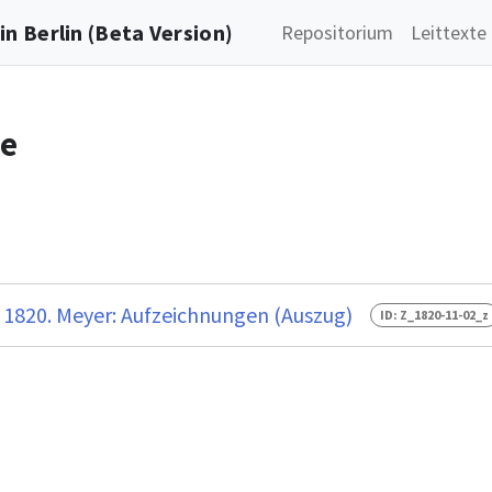
n Berlin (Beta Version)
Repositorium
Leittexte
he
 1820. Meyer: Aufzeichnungen (Auszug)
ID: Z_1820-11-02_z