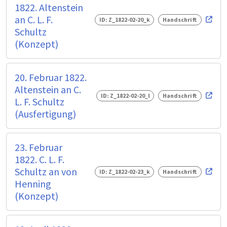
1822. Altenstein
an C. L. F.
ID: Z_1822-02-20_k
Handschrift
Schultz
(Konzept)
20. Februar 1822.
Altenstein an C.
ID: Z_1822-02-20_l
Handschrift
L. F. Schultz
(Ausfertigung)
23. Februar
1822. C. L. F.
Schultz an von
ID: Z_1822-02-23_k
Handschrift
Henning
(Konzept)