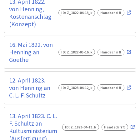
13. April 1822.
von Henning,
ID: Z_1822-04-13_k
Handschrift
Kostenanschlag
(Konzept)
16. Mai 1822. von
Henning an
ID: Z_1822-05-16_k
Handschrift
Goethe
12. April 1823.
von Henning an
ID: Z_1823-04-12_k
Handschrift
C. L. F. Schultz
13. April 1823. C. L.
F. Schultz an
ID: Z_1823-04-13_k
Handschrift
Kultusministerium
(Ausfertigung)