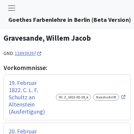
Goethes Farbenlehre in Berlin (Beta Version)
Gravesande, Willem Jacob
GND:
118939297
Vorkommnisse:
19. Februar
1822. C. L. F.
Schultz an
ID: Z_1822-02-19_k
Handschrift
Altenstein
(Ausfertigung)
20. Februar