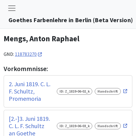
Goethes Farbenlehre in Berlin (Beta Version)
Mengs, Anton Raphael
GND:
118783270
Vorkommnisse:
2. Juni 1819. C. L.
F. Schultz,
ID: Z_1819-06-02_k
Handschrift
Promemoria
[2.-]3. Juni 1819.
C. L. F. Schultz
ID: Z_1819-06-03_k
Handschrift
an Goethe