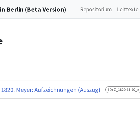
n Berlin (Beta Version)
Repositorium
Leittexte
e
 1820. Meyer: Aufzeichnungen (Auszug)
ID: Z_1820-11-02_z