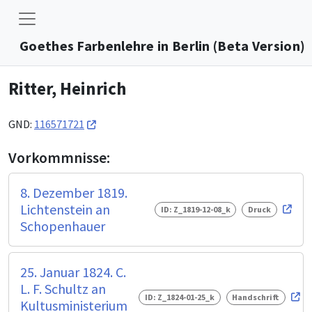
Goethes Farbenlehre in Berlin (Beta Version)
Ritter, Heinrich
GND:
116571721
Vorkommnisse:
8. Dezember 1819.
Lichtenstein an
ID: Z_1819-12-08_k
Druck
Schopenhauer
25. Januar 1824. C.
L. F. Schultz an
ID: Z_1824-01-25_k
Handschrift
Kultusministerium