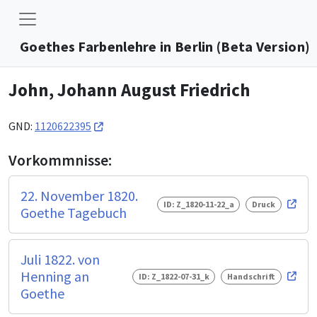
Goethes Farbenlehre in Berlin (Beta Version)
John, Johann August Friedrich
GND:
1120622395
Vorkommnisse:
22. November 1820.
ID: Z_1820-11-22_a
Druck
Goethe Tagebuch
Juli 1822. von
Henning an
ID: Z_1822-07-31_k
Handschrift
Goethe