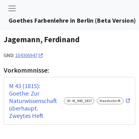
Goethes Farbenlehre in Berlin (Beta Version)
Jagemann, Ferdinand
GND:
104306947
Vorkommnisse:
M 43 (1815):
Goethe: Zur
Naturwissenschaft
ID: M_043_1817
Handschrift
überhaupt.
Zweytes Heft